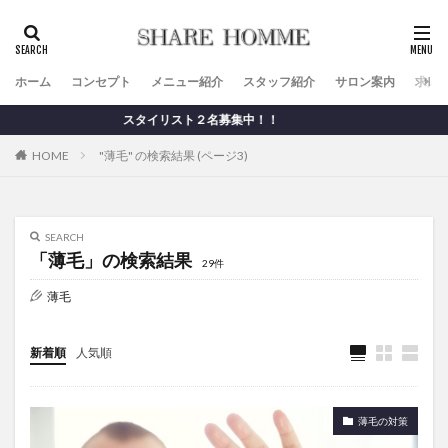
ホーム
コンセプト
メニュー紹介
スタッフ紹介
サロン案内
求人
スタイリスト２名募集中！！
HOME
"薄毛" の検索結果 (ページ3)
SEARCH
「薄毛」の検索結果
29件
薄毛
新着順
人気順
薄毛の対策