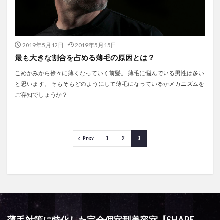
2019年5月12日
2019年5月15日
最も大きな割合を占める薄毛の原因とは？
こめかみから徐々に薄くなっていく前髪。 薄毛に悩んでいる男性は多い
と思います。 そもそもどのようにして薄毛になっているかメカニズムを
ご存知でしょうか？
Prev
1
2
3
薄毛対策に特化した完全個室型美容室【SHARE