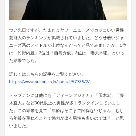
期的
なメ
ンテ
ンナ
ンス
つい先日ですが、たまたまヤフーニュースでカッコいい男性
が大
切】
芸能人のランキングが掲載されていました。どうせ若いジャ
ニーズ系のアイドルが上位なんだろ？と見てみましたが、1位
は「竹野内豊」2位は「西島秀俊」3位は「妻夫木聡」といっ
た結果でした。
詳しくはこちらの記事をご覧ください。
https://www.oricon.co.jp/special/57735/2/
トップテンには他にも「ディーンフジオカ」「玉木宏」「藤
木直人」など30代以上の男性が多くランクインしていまし
た。この結果を見て「年齢はそこまで関係ないじゃん。むし
ろ年齢を重ねることで魅力が出る男性も多いのでは？」と思
いました。