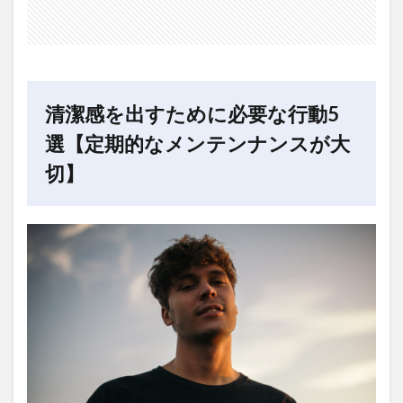
スキ
ンケ
ア
1.3
洋服
清潔感を出すために必要な行動5
1.4
臭い
選【定期的なメンテンナンスが大
対策
切】
1.5
髪型
2
まと
め：
清潔
感を
出す
ため
に必
要な
行動
5選
【定